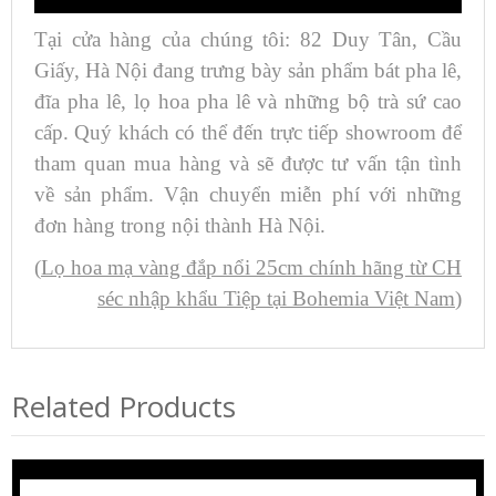
Tại cửa hàng của chúng tôi: 82 Duy Tân, Cầu
Giấy, Hà Nội đang trưng bày sản phẩm bát pha lê,
đĩa pha lê, lọ hoa pha lê và những bộ trà sứ cao
cấp. Quý khách có thể đến trực tiếp showroom để
tham quan mua hàng và sẽ được tư vấn tận tình
về sản phẩm. Vận chuyển miễn phí với những
đơn hàng trong nội thành Hà Nội.
(
Lọ hoa mạ vàng đắp nổi 25cm chính hãng từ CH
séc nhập khẩu Tiệp tại Bohemia Việt Nam
)
Related Products