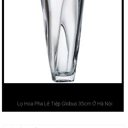
Lọ Hoa Pha Lê Tiệp Globus 35cm Ở Hà Nội