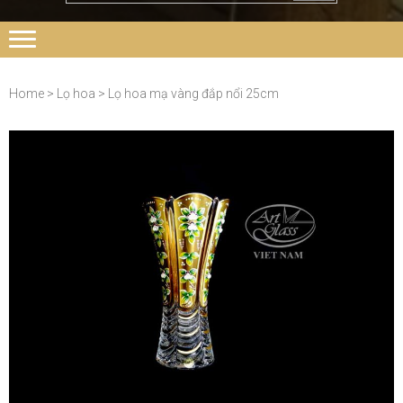
Home
>
Lọ hoa
> Lọ hoa mạ vàng đắp nổi 25cm