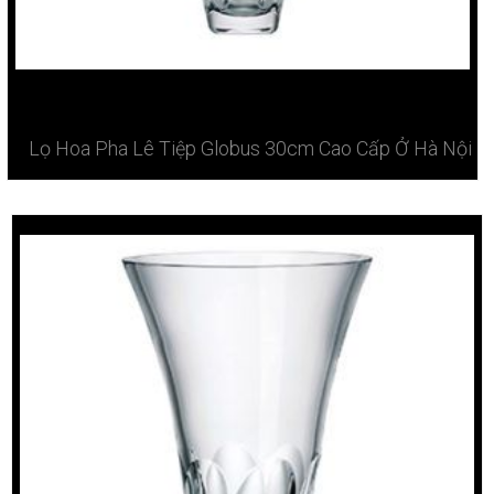
Lọ Hoa Pha Lê Tiệp Globus 30cm Cao Cấp Ở Hà Nội