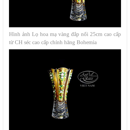
Hình ảnh Lọ hoa mạ vàng đắp nổi 25cm cao cấp
từ CH séc cao cấp chính hãng Bohemia