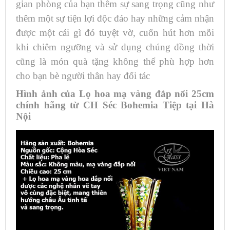
gian phòng của bạn thêm sự sang trọng cũng như
thêm một sự tiện lợi độc đáo hay những cảm nhận
được một cái gì đó tuyệt vờ, cuốn hút hơn mỗi
khi chiêm ngưỡng và sử dụng chúng đồng thời
cũng là món quà tặng không thể phù hợp hơn
cho bạn bè người thân hay đối tác
Hình ảnh của Lọ hoa mạ vàng đắp nổi 25cm
chính hãng từ CH Séc Bohemia Tiệp tại Hà
Nội