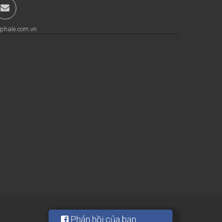
phale.com.vn
Phản hồi của bạn