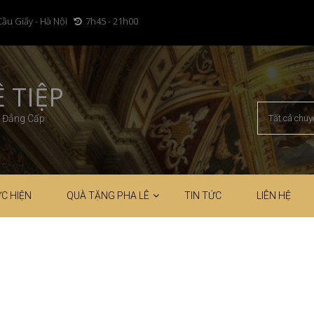
Cầu Giấy - Hà Nội
7h45 - 21h00
 TIỆP
– Đẳng Cấp
C HIỆN
QUÀ TẶNG PHA LÊ
TIN TỨC
LIÊN HỆ