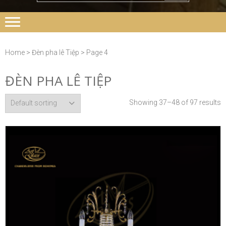
Home
> Đèn pha lê Tiệp > Page 4
ĐÈN PHA LÊ TIỆP
Showing 37–48 of 97 results