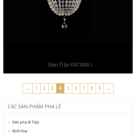
Đèn Trần FATIMA I
←
1
2
3
4
5
6
7
8
9
→
CÁC SẢN PHẨM PHA LÊ
Đèn pha lê Tiệp
Bình hoa