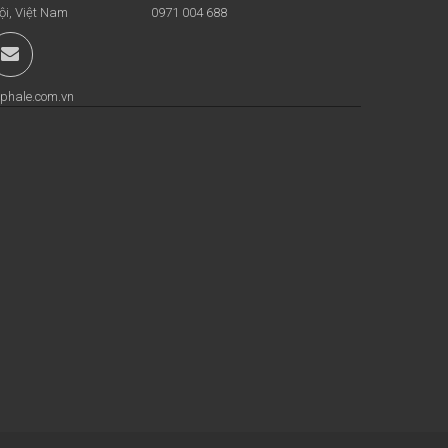
ội, Việt Nam
0971 004 688
phale.com.vn