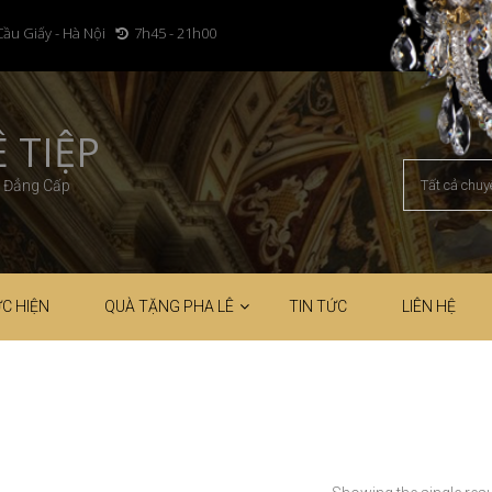
Cầu Giấy - Hà Nội
7h45 - 21h00
 TIỆP
– Đẳng Cấp
C HIỆN
QUÀ TẶNG PHA LÊ
TIN TỨC
LIÊN HỆ