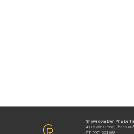
Showroom Đèn Pha Lê Ti
43 Lê Văn Lương, Thanh Xuâ
ĐT: 0971 004 688