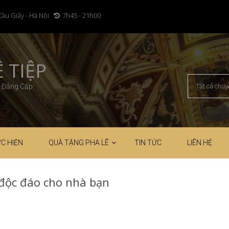
Cầu Giấy - Hà Nội
7h45 - 21h00
 TIỆP
– Đẳng Cấp
C HIỆN
QUÀ TẶNG PHA LÊ
TIN TỨC
LIÊN HỆ
độc đáo cho nhà bạn