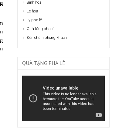
ng
Bình hoa
Lọ hoa
Ly pha lê
ùm
Quà tặng pha lê
ấn
Đèn chùm phòng khách
ng
ọn
QUÀ TẶNG PHA LÊ