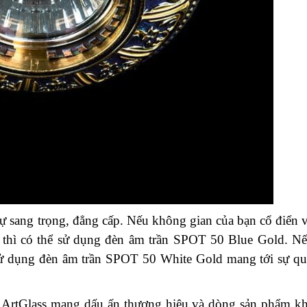
sang trọng, đẳng cấp. Nếu không gian của bạn cổ điển 
thì có thể sử dụng đèn âm trần SPOT 50 Blue Gold. N
 sử dụng đèn âm trần SPOT 50 White Gold mang tới sự q
a ArtGlass mang dấu ấn thương hiệu và dòng sản phẩm k