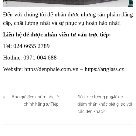
Đến với chúng tôi để nhận được những sản phẩm đẳng
cấp, chất lượng nhất và sự phục vụ hoàn hảo nhất!
Liên hệ để được nhân viên tư vấn trực tiếp:
Tel: 024 6655 2789
Hotline: 0971 004 688
Website: https//denphale.com.vn – https://artglass.cz
Điều
hướng
Báo giá đèn chùm pha lê
Đèn treo tường pha lê có
chính hãng từ Tiệp
điểm nhấn khác biệt gì so với
bài
các đèn khác?
viết