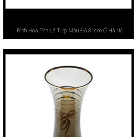
Bình Hoa Pha Lê Tiệp Màu Đỏ 31cm Ở Hà Nội