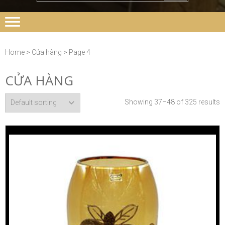
Home
>
Cửa hàng
> Page 4
CỬA HÀNG
Showing 37–48 of 325 results