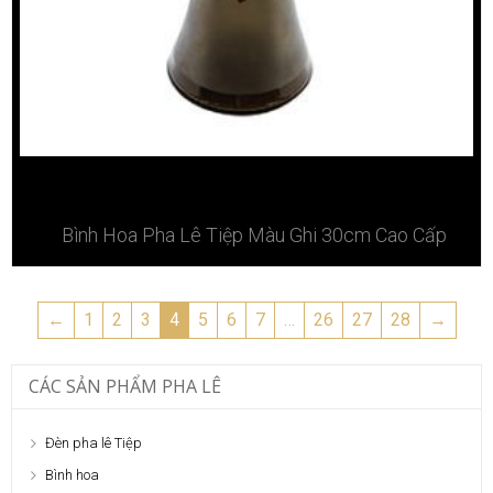
Bình Hoa Pha Lê Tiệp Màu Ghi 30cm Cao Cấp
←
1
2
3
4
5
6
7
…
26
27
28
→
CÁC SẢN PHẨM PHA LÊ
Đèn pha lê Tiệp
Bình hoa