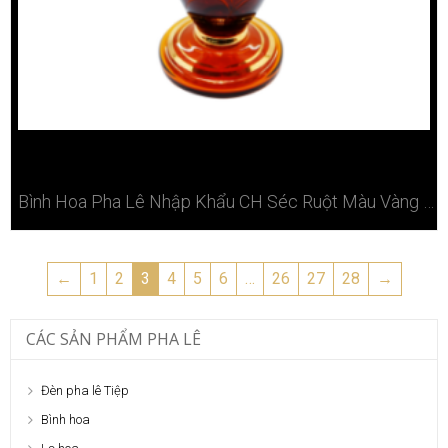
Bình Hoa Pha Lê Nhập Khẩu CH Séc Ruột Màu Vàng Cao 30,5 Cm
←
1
2
3
4
5
6
…
26
27
28
→
CÁC SẢN PHẨM PHA LÊ
Đèn pha lê Tiệp
Bình hoa