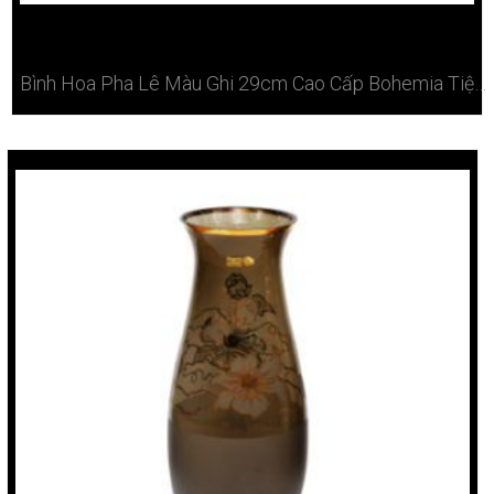
Bình Hoa Pha Lê Màu Ghi 29cm Cao Cấp Bohemia Tiệp Ở Hà Nội