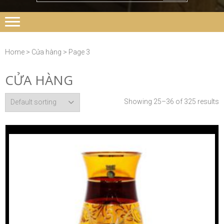
Home
>
Cửa hàng
> Page 3
CỬA HÀNG
Showing 25–36 of 325 results