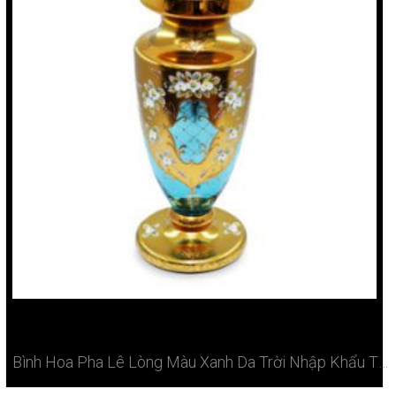
Bình Hoa Pha Lê Lòng Màu Xanh Da Trời Nhập Khẩu Tiệp Cao 40cm