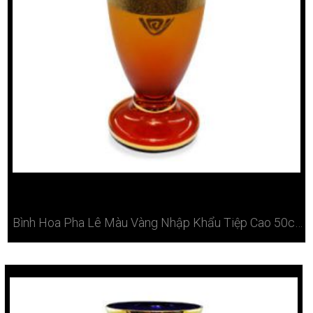
Bình Hoa Pha Lê Màu Vàng Nhập Khẩu Tiệp Cao 50cm Tại Hà Nội