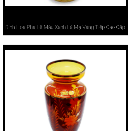
Bình Hoa Pha Lê Màu Xanh Lá Mạ Vàng Tiệp Cao Cấp Tại Hà Nội