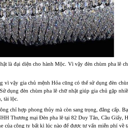
hật là đại diện cho hành Mộc. Vì vậy đèn chùm pha lê c
g vì vậy gia chủ mệnh Hỏa cũng có thể sử dụng đèn ch
. Sử dụng đèn chùm pha lê chữ nhật giúp gia chủ gặp nhi
tài lộc.
 chỉ hợp phong thủy mà còn sang trọng, đẳng cấp. B
TNHH Thương mại Đèn pha lê tại 82 Duy Tân, Cầu Giấy, 
e của công ty bất kì lúc nào để được tư vấn miễn phí về t