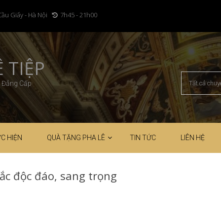
Cầu Giấy - Hà Nội
7h45 - 21h00
 TIỆP
– Đẳng Cấp
C HIỆN
QUÀ TẶNG PHA LÊ
TIN TỨC
LIÊN HỆ
ắc độc đáo, sang trọng