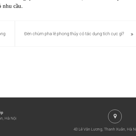
ó nhu cầu.
ọng
Đèn chùm pha lê phong thủy có tác dụng tích cực gì?
ệp
n, Hà Nội
43 Lê Văn Lương, Thanh Xuân, Hà N