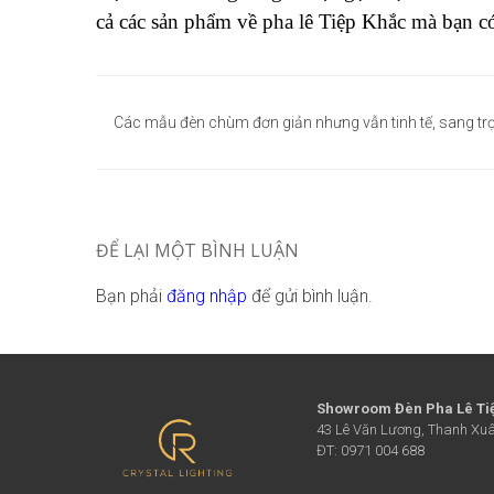
cả các sản phẩm về pha lê Tiệp Khắc mà bạn c
Điều
hướng
Các mẫu đèn chùm đơn giản nhưng vẫn tinh tế, sang tr
bài
viết
ĐỂ LẠI MỘT BÌNH LUẬN
Bạn phải
đăng nhập
để gửi bình luận.
Showroom Đèn Pha Lê Ti
43 Lê Văn Lương, Thanh Xuâ
ĐT: 0971 004 688