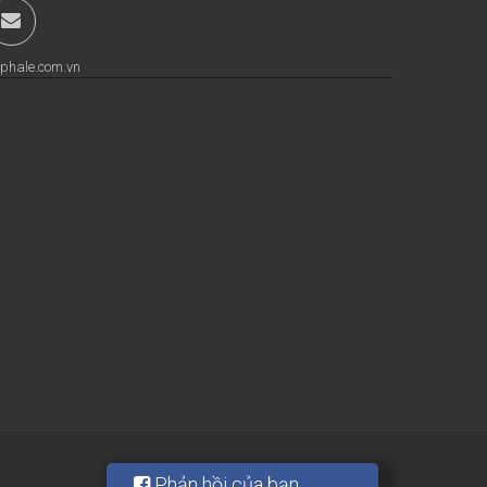
phale.com.vn
Phản hồi của bạn