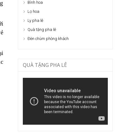
ng
Bình hoa
Lọ hoa
Ly pha lê
ới
Quà tặng pha lê
vẻ
Đèn chùm phòng khách
ại
ục
QUÀ TẶNG PHA LÊ