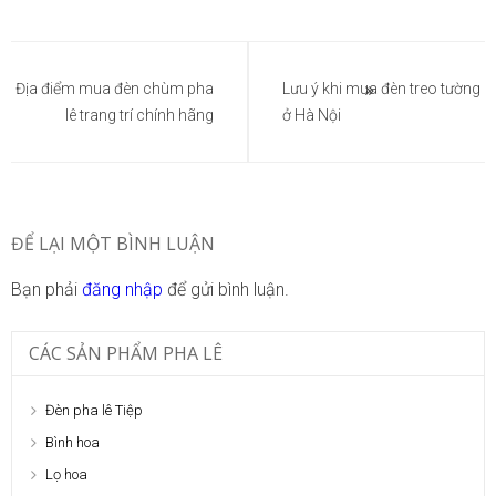
Điều
hướng
Địa điểm mua đèn chùm pha
Lưu ý khi mua đèn treo tường
lê trang trí chính hãng
ở Hà Nội
bài
viết
ĐỂ LẠI MỘT BÌNH LUẬN
Bạn phải
đăng nhập
để gửi bình luận.
CÁC SẢN PHẨM PHA LÊ
Đèn pha lê Tiệp
Bình hoa
Lọ hoa