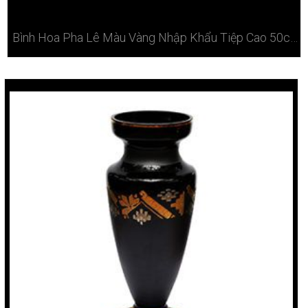
Bình Hoa Pha Lê Màu Vàng Nhập Khẩu Tiệp Cao 50cm Tại Hà Nội