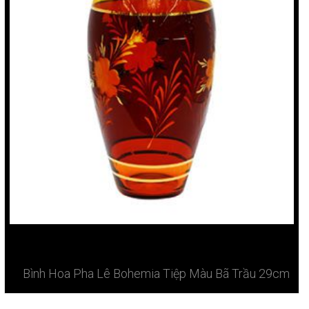
Bình Hoa Pha Lê Bohemia Tiệp Màu Bã Trầu 29cm