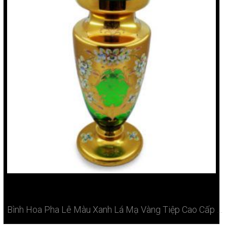
Bình Hoa Pha Lê Màu Xanh Lá Mạ Vàng Tiệp Cao Cấp Tại Hà Nội