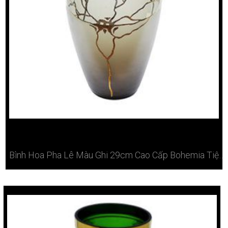
Bình Hoa Pha Lê Màu Ghi 29cm Cao Cấp Bohemia Tiệp Ở Hà Nội