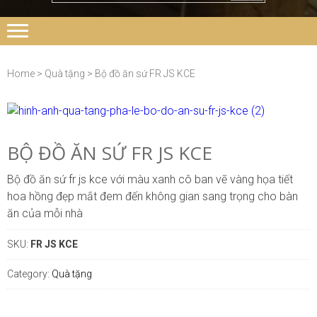
Home
>
Quà tặng
> Bộ đồ ăn sứ ​FR JS KCE
BỘ ĐỒ ĂN SỨ ​FR JS KCE
Bộ đồ ăn sứ fr js kce với màu xanh cô ban vẽ vàng họa tiết
hoa hồng đẹp mắt đem đến không gian sang trọng cho bàn
ăn của mỗi nhà
SKU:
​FR JS KCE
Category:
Quà tặng