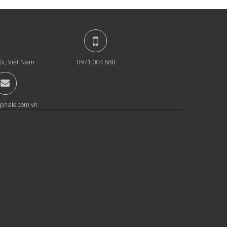
ội, Việt Nam
0971 004 688
phale.com.vn