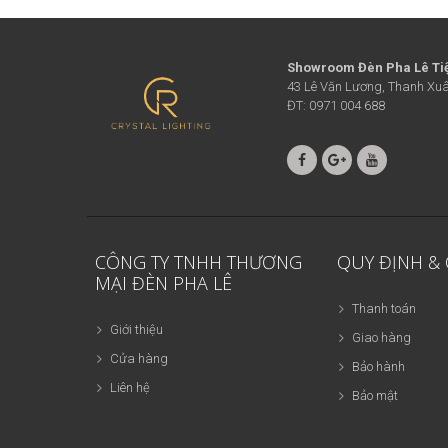
Showroom Đèn Pha Lê Ti
43 Lê Văn Lương, Thanh Xuâ
ĐT: 0971 004 688
CÔNG TY TNHH THƯƠNG
QUY ĐỊNH &
MẠI ĐÈN PHA LÊ
Thanh toán
Giới thiệu
Giao hàng
Cửa hàng
Bảo hành
Liên hệ
Bảo mật