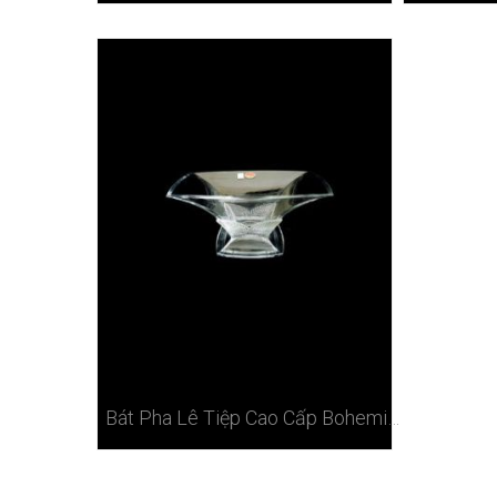
Bát Pha Lê Tiệp Cao Cấp Bohemia 35,5 Cm Ở Hà Nội