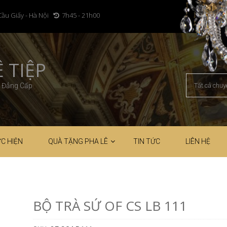
Cầu Giấy - Hà Nội
7h45 - 21h00
 TIỆP
– Đẳng Cấp
C HIỆN
QUÀ TẶNG PHA LÊ
TIN TỨC
LIÊN HỆ
BỘ TRÀ SỨ ​OF CS LB 111