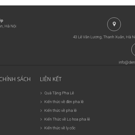
ệp
n, Hà Nội
43 Lê Văn Lương, Thanh Xuân, Hà N
info@den
 CHÍNH SÁCH
LIÊN KẾT
Quà Tặng Pha Lê
Kiến thức về đèn pha lê
Kiến thức về pha lê
Kiến Thức về Lọ hoa pha lê
Kiến thức về ly cốc