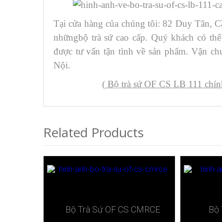
Tại cửa hàng của chúng tôi: 82 Duy Tân, C
nhữngbộ trà sứ cao cấp. Quý khách có th
được tư vấn tận tình về sản phẩm. Vận c
Nội.
(
Bộ trà sứ OF CS LB 111 chín
Related Products
Bộ Trà Sứ ​OF CS CMRCE
Bộ 