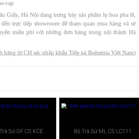
ầu Giấy, Hà Nội đang trưng bày sản phẩm lọ hoa pha lê,
ể đến trực tiếp showroom để tham quan mua hàng và sẽ
huyển miễn phí với những đơn hàng trong nội thành Hà
h hãng từ CH séc nhập khẩu Tiệp tại Bohemia Việt Nam
)
Trà Sứ ​OF CS KCE
Bộ Trà Sứ ​ML CS LC111