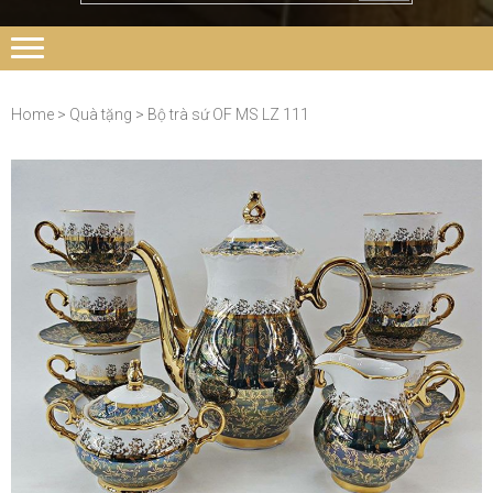
Home
>
Quà tặng
> Bộ trà sứ OF MS LZ 111