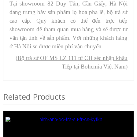
Tại showroom 82 Duy Tân, Cầu Giấy, Hà Nội
đang trưng bày sản phẩm lọ hoa pha lê, bộ trà sứ
cao cấp. Quý khách có thể đến trực tiếp
showroom để tham quan mua hàng và sẽ được tư
vấn tận tình về sản phẩm. Với những khách hàng
ở Hà Nội sẽ được miễn phí vận chuyển.
(
Bộ trà sứ ​OF MS LZ 111 từ CH séc nhập khẩu
Tiệp tại Bohemia Việt Nam
)
Related Products