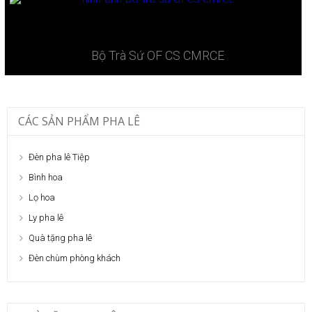
Bộ Trà Sứ ​OF CS CMRCE
CÁC SẢN PHẨM PHA LÊ
Đèn pha lê Tiệp
Bình hoa
Lọ hoa
Ly pha lê
Quà tặng pha lê
Đèn chùm phòng khách