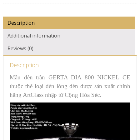
Description
Additional information
Reviews (0)
Description
Mẫu đèn trần GERTA DIA 800 NICKEL CE
thuộc thể loại đèn lồng đèn được sản xuất chính
hãng ArtGlass nhập từ Cộng Hòa Séc.