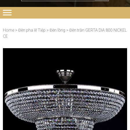
Home
>
Đèn pha lê Tiệp
>
Đèn lồng
> Đèn trần GERTA DIA 800 NICKEL
CE