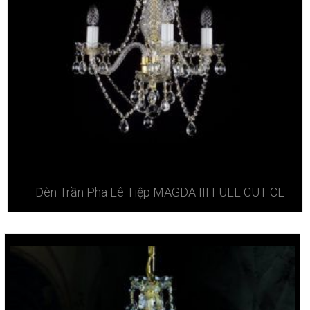
Đèn Trần Pha Lê Tiệp MAGDA III FULL CUT CE