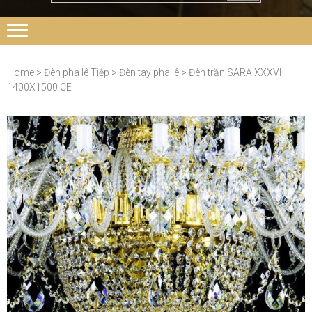
Home
>
Đèn pha lê Tiệp
>
Đèn tay pha lê
> Đèn trần SARA XXXVI
1400X1500 CE