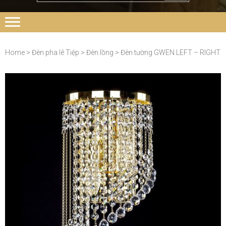
Home
>
Đèn pha lê Tiệp
>
Đèn lồng
> Đèn tường GWEN LEFT – RIGHT