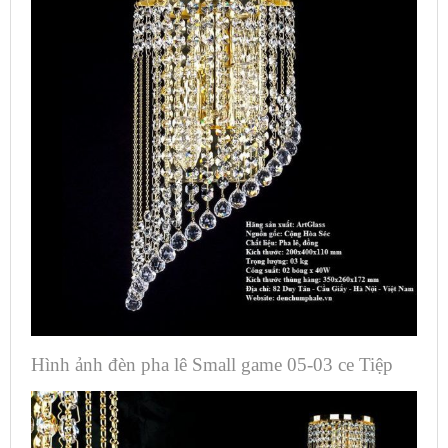
Hình ảnh đèn pha lê Small game 05-03 ce Tiệp