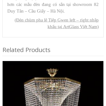
hơn các mẫu đèn đang có sẵn tại showroom 82
Duy Tân – Cầu Giấy – Hà Nội.
(Đèn chùm pha lê Tiệp Gwen left – right nhập
khẩu tại ArtGlass Việt Nam)
Related Products