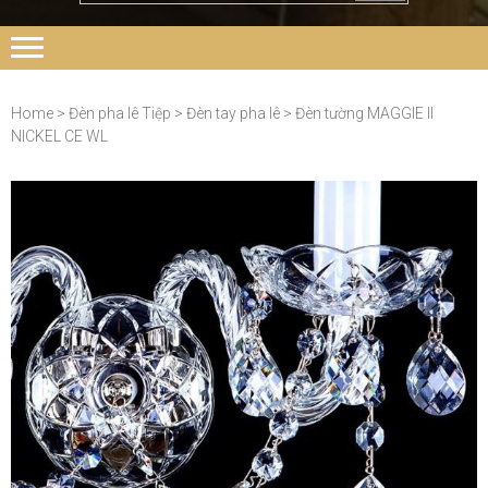
Home
>
Đèn pha lê Tiệp
>
Đèn tay pha lê
> Đèn tường MAGGIE II
NICKEL CE WL