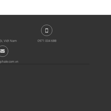
ội, Việt Nam
0971 004 688
phale.com.vn