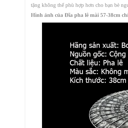
tặng không thể phù hợp hơn cho bạn bè ngư
Hình ảnh của Đĩa pha lê mài 57-38cm ch