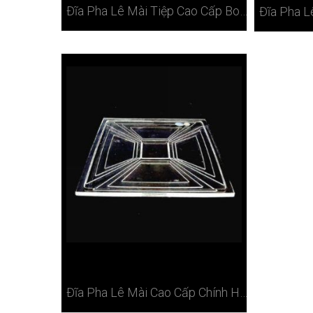
Đĩa Pha Lê Mài Tiệp Cao Cấp Bohemia 38cm Tại Hà Nội
Đĩa Pha Lê Mài Cao Cấp Chính Hãng Bohemia Tiệp Ở Hà Nội