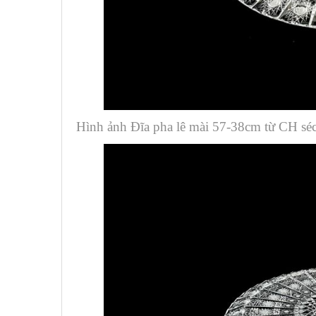
Hình ảnh Đĩa pha lê mài 57-38cm từ CH sé