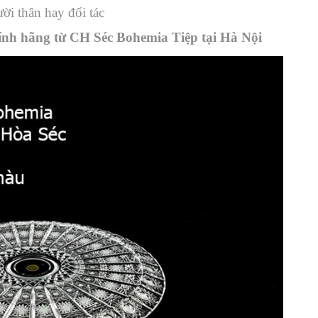
ời thân hay đối tác
ính hãng từ CH Séc Bohemia Tiệp tại Hà Nội