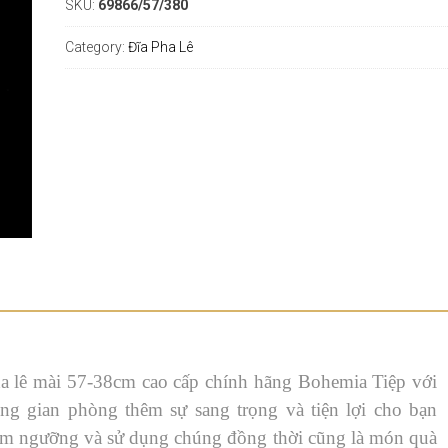
SKU:
69866/57/380
Category:
Đĩa Pha Lê
pha lê mài 57-38cm cao cấp chính hãng Bohemia Tiệp với
g gian phòng thêm sự sang trọng và tiện lợi cho bạn
êm ngưỡng và sử dụng chúng đồng thời cũng là món quà