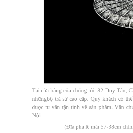
Tại cửa hàng của chúng tôi: 82 Duy Tân, C
nhữngbộ trà sứ cao cấp. Quý khách có th
được tư vấn tận tình về sản phẩm. Vận c
Nội.
(
Đĩa pha lê mài 57-38cm chín