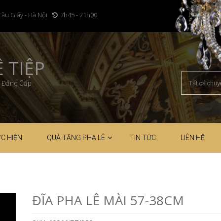
Cầu Giấy - Hà Nội
7h45 - 21h00
 TIỆP
– Đẳng Cấp
C HIỆN
QUÀ TẶNG PHA LÊ
TIN TỨC
LIÊN HỆ
ĐĨA PHA LÊ MÀI 57-38CM