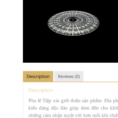
Description
Reviews (0)
Description
Pha lê Tiệp xin giới thiệu sản phẩm: Đĩa 
kiểu dáng độc đáo giúp đem đến cho khôn
những cảm nhận tuyệt vời hơn mỗi khi chi