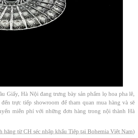
ầu Giấy, Hà Nội đang trưng bày sản phẩm lọ hoa pha lê,
ể đến trực tiếp showroom để tham quan mua hàng và sẽ
huyển miễn phí với những đơn hàng trong nội thành Hà
h hãng từ CH séc nhập khẩu Tiệp tại Bohemia Việt Nam
)