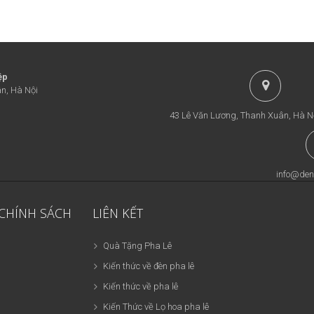
ệp
n, Hà Nội
43 Lê Văn Lương, Thanh Xuân, Hà N
info@den
 CHÍNH SÁCH
LIÊN KẾT
Quà Tặng Pha Lê
Kiến thức về đèn pha lê
Kiến thức về pha lê
Kiến Thức về Lọ hoa pha lê