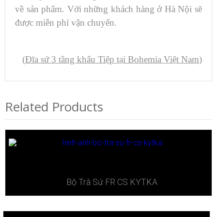
về sản phẩm. Với những khách hàng ở Hà Nội sẽ
được miễn phí vận chuyển.
(
Đĩa sứ 3 tầng khẩu Tiệp tại Bohemia Việt Nam
)
Related Products
Bộ Trà Sứ ​FR CS KYTKA