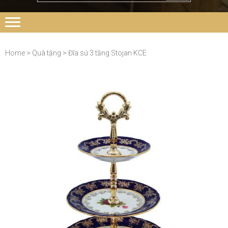
Home
>
Quà tặng
> Đĩa sứ 3 tầng Stojan KCE