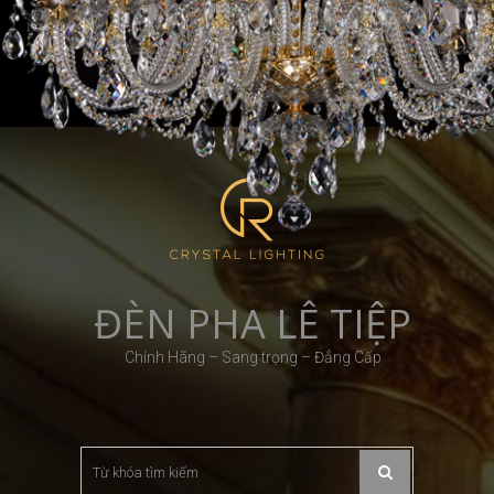
Skip
Skip
info@denphale.com.vn
0971 004 688
to
to
navigation
content
82 Duy Tân - Cầu Giấy - Hà Nội
7h45 - 21h00
ĐÈN PHA LÊ TIỆP
Chính Hãng – Sang trọng – Đẳng Cấp