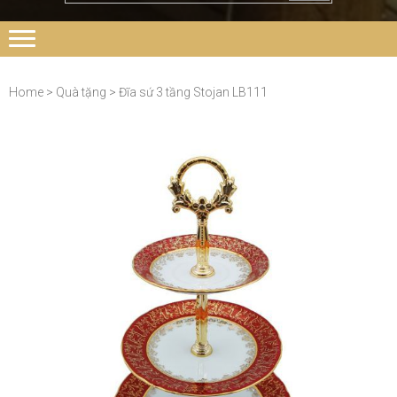
Home
>
Quà tặng
> Đĩa sứ 3 tầng Stojan LB111