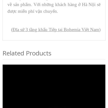
về sản phẩm. Với những khách hàng ở Hà Nội sẽ
được miễn phí vận chuyển.
(
Đĩa sứ 3 tầng khẩu Tiệp tại Bohemia Việt Nam
)
Related Products