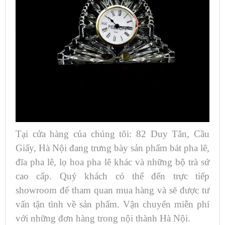
Tại cửa hàng của chúng tôi: 82 Duy Tân, Cầu
Giấy, Hà Nội đang trưng bày sản phẩm bát pha lê,
đĩa pha lê, lọ hoa pha lê khác và những bộ trà sứ
cao cấp. Quý khách có thể đến trực tiếp
showroom để tham quan mua hàng và sẽ được tư
vấn tận tình về sản phẩm. Vận chuyển miễn phí
với những đơn hàng trong nội thành Hà Nội.