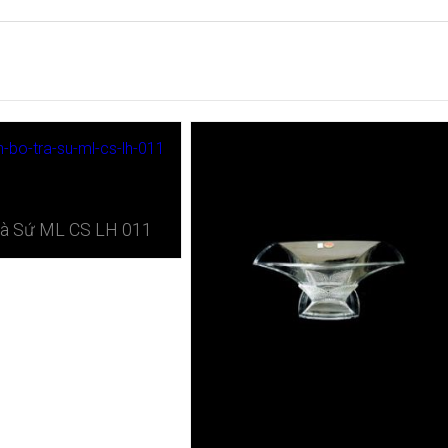
rà Sứ ​ML CS LH 011