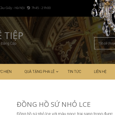
Cầu Giấy - Hà Nội
7h45 - 21h00
 TIỆP
– Đẳng Cấp
C HIỆN
QUÀ TẶNG PHA LÊ
TIN TỨC
LIÊN HỆ
ĐỒNG HỒ SỨ NHỎ LCE
Đồng hồ sứ nhỏ lce với màu ngọc trai sang trọng được