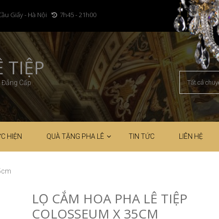
Cầu Giấy - Hà Nội
7h45 - 21h00
 TIỆP
– Đẳng Cấp
C HIỆN
QUÀ TẶNG PHA LÊ
TIN TỨC
LIÊN HỆ
35cm
LỌ CẮM HOA PHA LÊ TIỆP
COLOSSEUM X 35CM