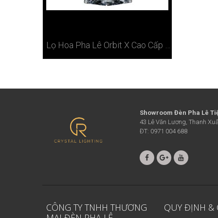
Lọ Hoa Pha Lê Orbit X Cao Cấp Bohemia Cộng Hòa Sec
Showroom Đèn Pha Lê Ti
43 Lê Văn Lương, Thanh Xuâ
ĐT: 0971 004 688
CÔNG TY TNHH THƯƠNG
QUY ĐỊNH &
MẠI ĐÈN PHA LÊ