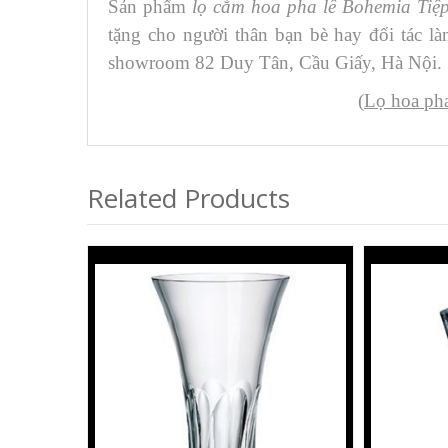
Sản phẩm
lọ cắm hoa pha lê Bohemia Tiệp
tặng cho người thân bạn bè hay đối tác l
showroom 82 Duy Tân, Cầu Giấy, Hà Nội.
(
Lọ hoa ph
Related Products