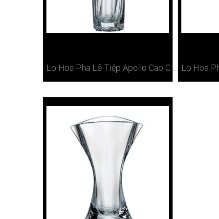
Lọ Hoa Pha Lê Tiệp Apollo Cao Cấp 35cm