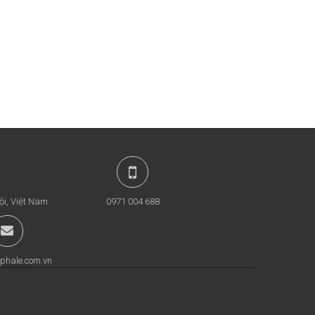
ội, Việt Nam
0971 004 688
phale.com.vn