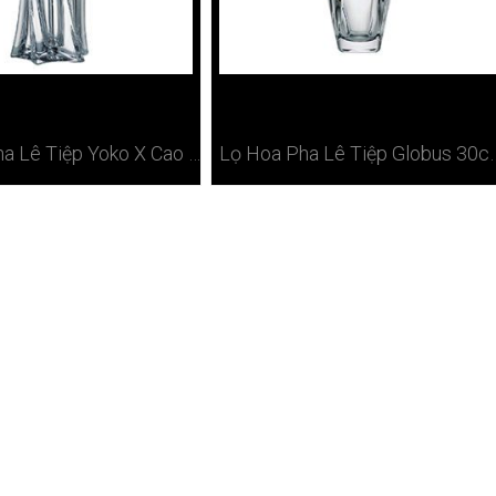
Lọ Hoa Pha Lê Tiệp Yoko X Cao Cấp 33cm Tại Hà Nội
Lọ Hoa Pha Lê Tiệp Globu