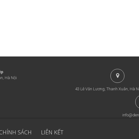
ệp
n, Hà Nội
43 Lê Văn Lương, Thanh Xuân, Hà N
info@den
 CHÍNH SÁCH
LIÊN KẾT