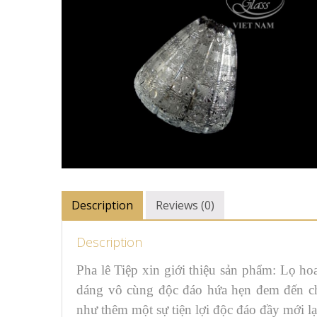
Description
Reviews (0)
Description
Pha lê Tiệp xin giới thiệu sản phẩm: Lọ h
dáng vô cùng độc đáo hứa hẹn đem đến c
như thêm một sự tiện lợi độc đáo đầy mới l