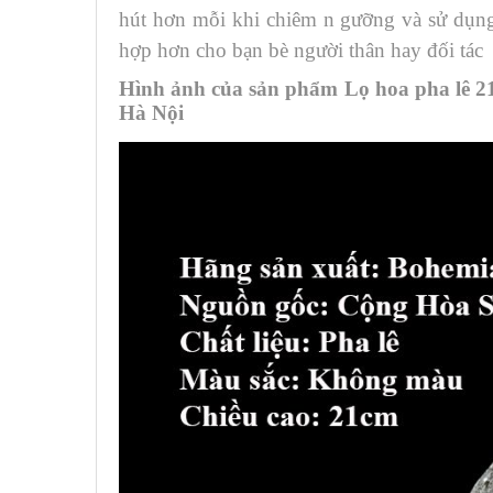
hút hơn mỗi khi chiêm n gưỡng và sử dụn
hợp hơn cho bạn bè người thân hay đối tác
Hình ảnh của sản phẩm Lọ hoa pha lê 2
Hà Nội