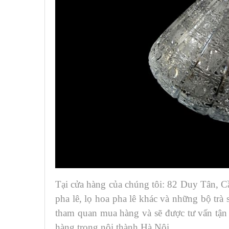
Tại cửa hàng của chúng tôi: 82 Duy Tân, Cầ
pha lê, lọ hoa pha lê khác và những bộ trà
tham quan mua hàng và sẽ được tư vấn tận
hàng trong nội thành Hà Nội.