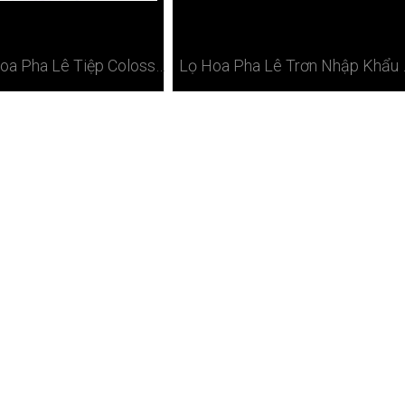
Lọ Cắm Hoa Pha Lê Tiệp Colosseum X 35cm
Lọ Hoa Pha