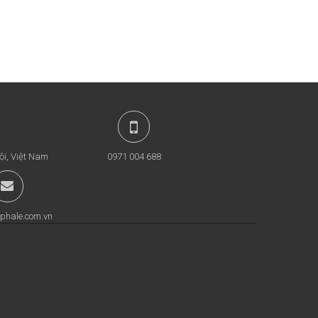
ội, Việt Nam
0971 004 688
phale.com.vn