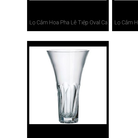
Lọ Cắm Hoa Pha Lê Tiệp Oval Cao Cấp