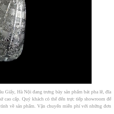
u Giấy, Hà Nội đang trưng bày sản phẩm bát pha lê, đĩa
 sứ cao cấp. Quý khách có thể đến trực tiếp showroom để
 tình về sản phẩm. Vận chuyển miễn phí với những đơn