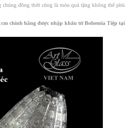
g chúng đồng thời cũng là món quà tặng không thể phù
1cm chính hãng được nhập khẩu từ Bohemia Tiệp tại