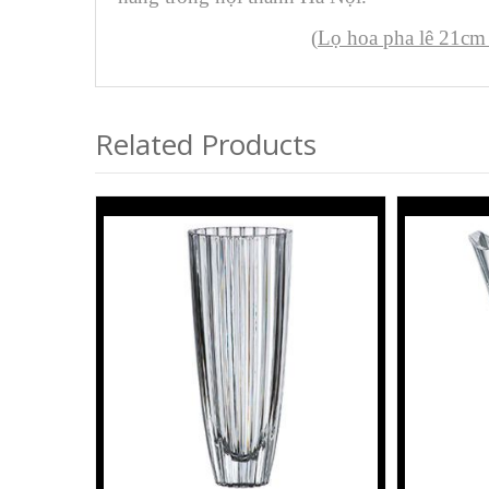
(
Lọ hoa pha lê 21cm
Related Products