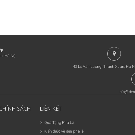
ệp
n, Hà Nội
43 Lê Văn Lương, Thanh Xuân, Hà N
info@den
 CHÍNH SÁCH
LIÊN KẾT
Quà Tặng Pha Lê
Kiến thức về đèn pha lê