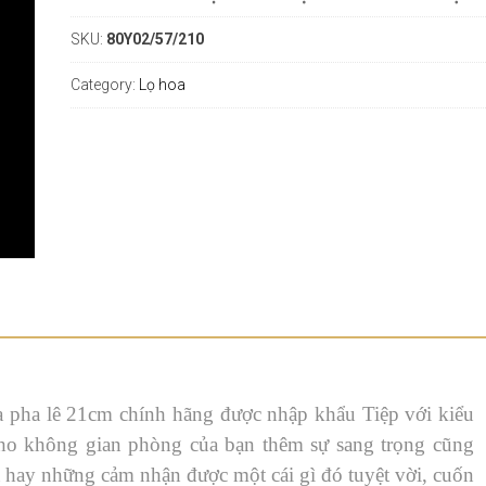
SKU:
80Y02/57/210
Category:
Lọ hoa
oa pha lê 21cm chính hãng được nhập khẩu Tiệp với kiểu
ho không gian phòng của bạn thêm sự sang trọng cũng
ạ hay những cảm nhận được một cái gì đó tuyệt vời, cuốn