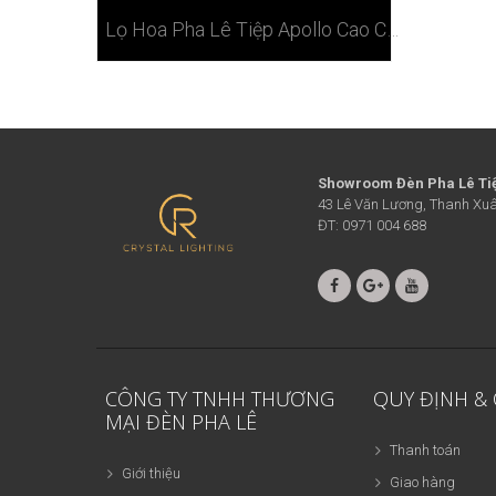
Lọ Hoa Pha Lê Tiệp Apollo Cao Cấp 35cm
Showroom Đèn Pha Lê Ti
43 Lê Văn Lương, Thanh Xuâ
ĐT: 0971 004 688
CÔNG TY TNHH THƯƠNG
QUY ĐỊNH &
MẠI ĐÈN PHA LÊ
Thanh toán
Giới thiệu
Giao hàng