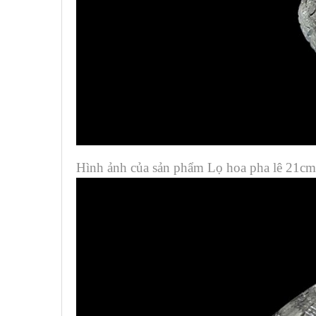
Hình ảnh của sản phẩm Lọ hoa pha lê 21cm