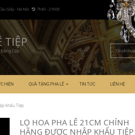
Cầu Giấy - Hà Nội
7h45 - 21h00
 TIỆP
– Đẳng Cấp
C HIỆN
QUÀ TẶNG PHA LÊ
TIN TỨC
LIÊN HỆ
ập khẩu Tiệp
LỌ HOA PHA LÊ 21CM CHÍNH
HÃNG ĐƯỢC NHẬP KHẨU TIỆP