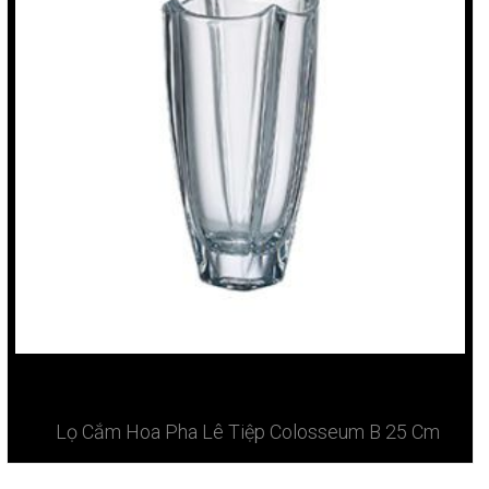
Lọ Cắm Hoa Pha Lê Tiệp Colosseum B 25 Cm