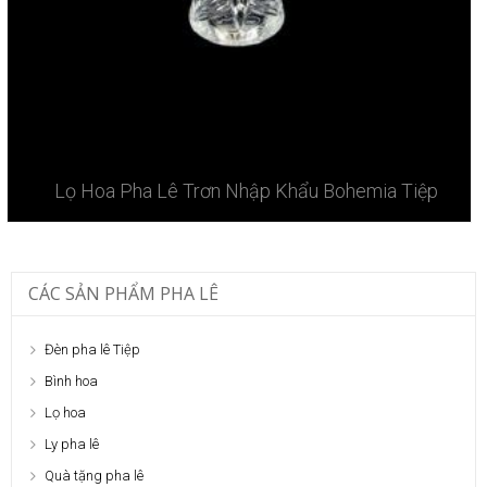
Lọ Hoa Pha Lê Trơn Nhập Khẩu Bohemia Tiệp
CÁC SẢN PHẨM PHA LÊ
Đèn pha lê Tiệp
Bình hoa
Lọ hoa
Ly pha lê
Quà tặng pha lê