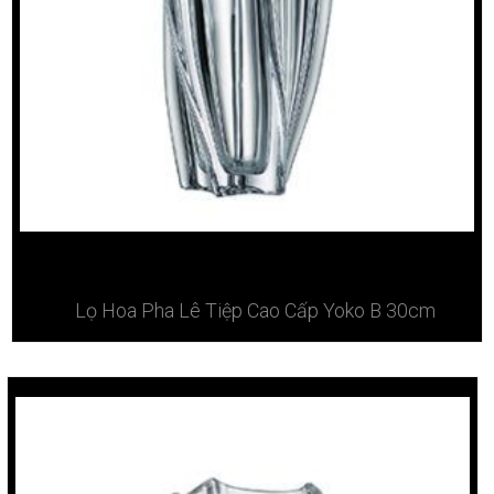
Lọ Hoa Pha Lê Tiệp Cao Cấp Yoko B 30cm