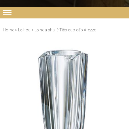
Home
>
Lọ hoa
> Lọ hoa pha lê Tiệp cao cấp Arezzo