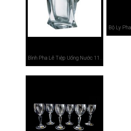
Bình Pha Lê Tiệp Uống Nước 1100ml Ở Hà Nội