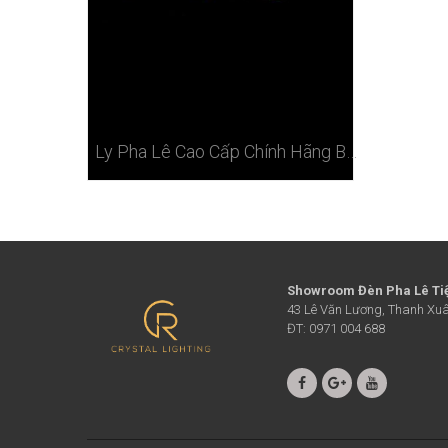
Ly Pha Lê Cao Cấp Chính Hãng Bohemia Tiệp 100ml Ở Hà Nội
Showroom Đèn Pha Lê Ti
43 Lê Văn Lương, Thanh Xuâ
ĐT: 0971 004 688