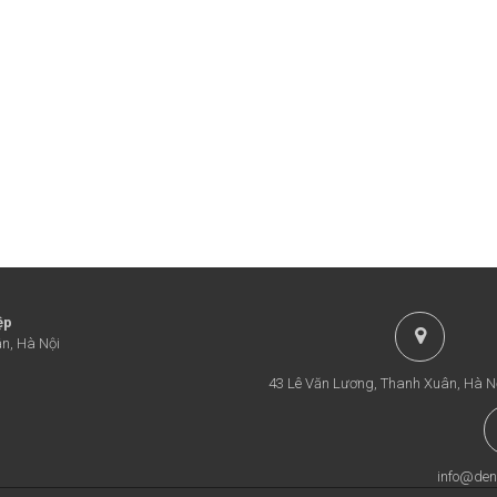
ệp
n, Hà Nội
43 Lê Văn Lương, Thanh Xuân, Hà N
info@den