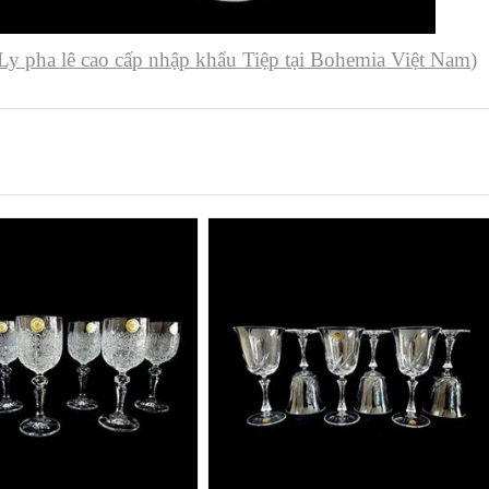
Ly pha lê cao cấp nhập khẩu Tiệp tại Bohemia Việt Nam
)