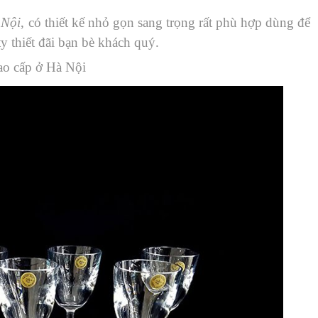
 Nội
, có thiết kế nhỏ gọn sang trọng rất phù hợp dùng để
ty thiết đãi bạn bè khách quý.
ao cấp ở Hà Nội