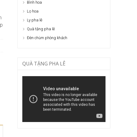
Bình hoa
Lọ hoa
h
Ly pha lê
ợp
Quà tặng pha lê
Đèn chùm phòng khách
QUÀ TẶNG PHA LÊ