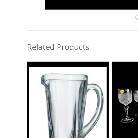
(
Related Products