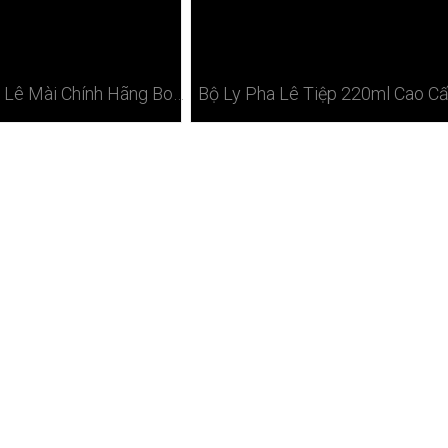
Bộ Ly Pha Lê Mài Chính Hãng Bohemia Tiệp Ở Hà Nội