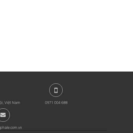
ội, Việt Nam
0971 004 688
phale.com.vn