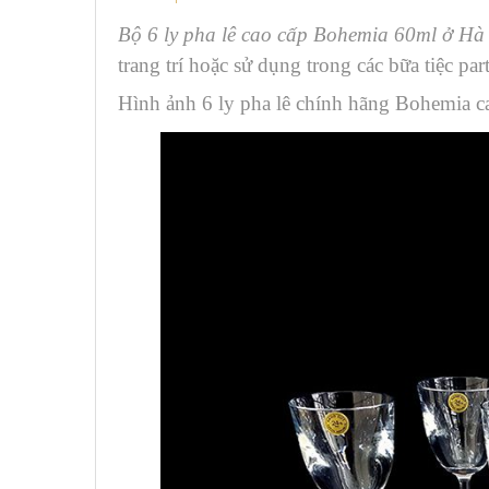
Bộ 6 ly pha lê cao cấp Bohemia 60ml ở Hà
trang trí hoặc sử dụng trong các bữa tiệc par
Hình ảnh 6 ly pha lê chính hãng Bohemia c