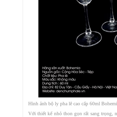
Hình ảnh bộ ly pha lê cao cấp 60ml Bohem
Với thiết kế nhỏ thon gọn rất sang trọng, 