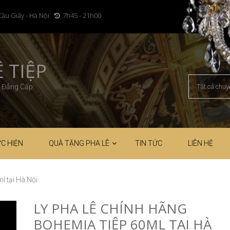
Cầu Giấy - Hà Nội
7h45 - 21h00
 TIỆP
– Đẳng Cấp
C HIỆN
QUÀ TẶNG PHA LÊ
TIN TỨC
LIÊN HỆ
l tại Hà Nội
LY PHA LÊ CHÍNH HÃNG
BOHEMIA TIỆP 60ML TẠI HÀ