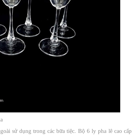
ia
ngoài sử dụng trong các bữa tiệc. Bộ 6 ly pha lê cao cấp