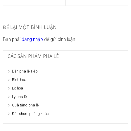
viết
ĐỂ LẠI MỘT BÌNH LUẬN
Bạn phải
đăng nhập
để gửi bình luận.
CÁC SẢN PHẨM PHA LÊ
Đèn pha lê Tiệp
Bình hoa
Lọ hoa
Ly pha lê
Quà tặng pha lê
Đèn chùm phòng khách