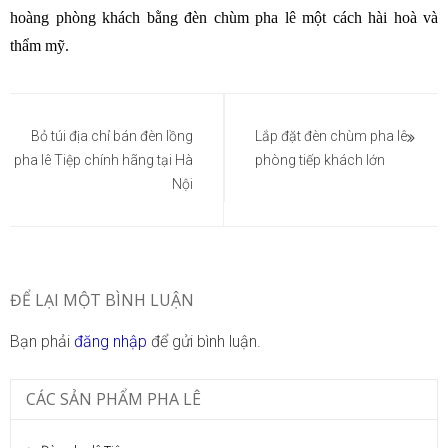
hoàng phòng khách bằng đèn chùm pha lê một cách hài hoà và
thẩm mỹ.
Điều
hướng
Bỏ túi địa chỉ bán đèn lồng
Lắp đặt đèn chùm pha lê
pha lê Tiệp chính hãng tại Hà
phòng tiếp khách lớn
bài
Nội
viết
ĐỂ LẠI MỘT BÌNH LUẬN
Bạn phải
đăng nhập
để gửi bình luận.
CÁC SẢN PHẨM PHA LÊ