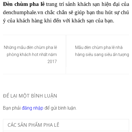
Đèn chùm pha lê
trang trí sảnh khách sạn hiện đại của
denchumphale.vn chắc chắn sẽ giúp bạn thu hút sự chú
ý của khách hàng khi đến với khách sạn của bạn.
Điều
hướng
Những mẫu đèn chùm pha lê
Mẫu đèn chùm pha lê nhà
phòng khách hot nhất năm
hàng siêu sang siêu ấn tượng
bài
2017
viết
ĐỂ LẠI MỘT BÌNH LUẬN
Bạn phải
đăng nhập
để gửi bình luận.
CÁC SẢN PHẨM PHA LÊ