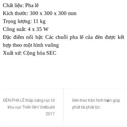
Chất liệu: Pha lê
Kích thước: 300 x 300 x 300 mm
Trọng lượng: 11 kg
Công suất: 4 x 35 W
Đặc điểm nổi bật: Các chuỗi pha lê của đèn được kết
hợp theo một hình vuông
Xuất xứ: Cộng hòa SEC
Điều
hướng
​ĐÈN PHA LÊ thắp sáng rực rỡ
Đèn treo trần hình tròn giúp
khu vực Triển lãm Vietbuild
phát tài phát lộc
bài
2017
viết