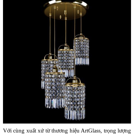
Với cùng xuất xứ từ thương hiệu ArtGlass, trọng lượng