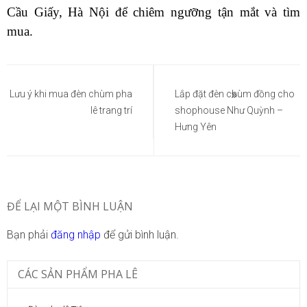
Cầu Giấy, Hà Nội để chiêm ngưỡng tận mắt và tìm
mua.
Điều
hướng
Lưu ý khi mua đèn chùm pha
Lắp đặt đèn chùm đồng cho
lê trang trí
shophouse Như Quỳnh –
bài
Hưng Yên
viết
ĐỂ LẠI MỘT BÌNH LUẬN
Bạn phải
đăng nhập
để gửi bình luận.
CÁC SẢN PHẨM PHA LÊ