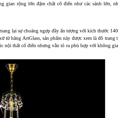
g gian rộng lớn đậm chất cổ điển như các sảnh lớn, n
ớn mang lại sự choáng ngợp đầy ấn tượng với kích thước 14
 từ hãng ArtGlass, sản phẩm này được xem là đồ trang t
úc nội thất cổ điển nhưng vẫn tỏ ra phù hợp với không gi