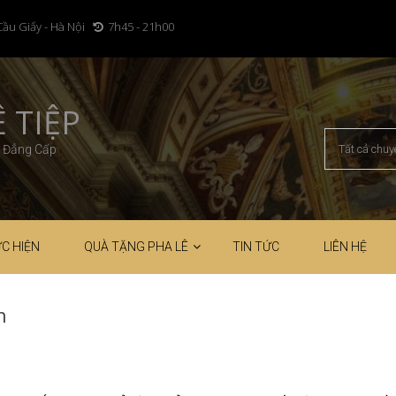
Cầu Giấy - Hà Nội
7h45 - 21h00
 TIỆP
– Đẳng Cấp
C HIỆN
QUÀ TẶNG PHA LÊ
TIN TỨC
LIÊN HỆ
n