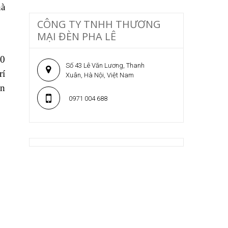
hà
CÔNG TY TNHH THƯƠNG
MẠI ĐÈN PHA LÊ
00
Số 43 Lê Văn Lương, Thanh
rí
Xuân, Hà Nội, Việt Nam
an
0971 004 688