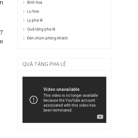
ần
Bình hoa
Lọ hoa
Ly pha lê
Quà tặng pha lê
37
Đèn chùm phòng khách
ôn
QUÀ TẶNG PHA LÊ