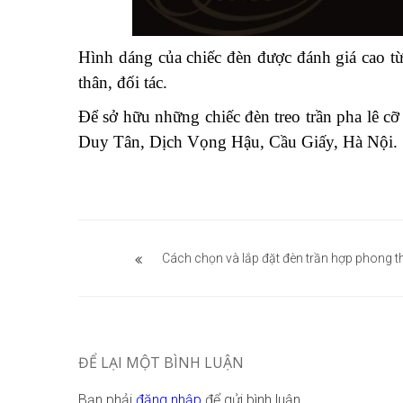
Hình dáng của chiếc đèn được đánh giá cao từ
thân, đối tác.
Để sở hữu những chiếc đèn treo trần pha lê cỡ
Duy Tân, Dịch Vọng Hậu, Cầu Giấy, Hà Nội.
Điều
hướng
Cách chọn và lắp đặt đèn trần hợp phong t
bài
viết
ĐỂ LẠI MỘT BÌNH LUẬN
Bạn phải
đăng nhập
để gửi bình luận.