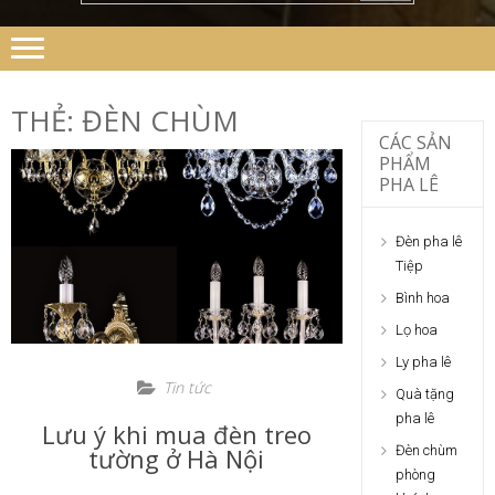
THẺ:
ĐÈN CHÙM
CÁC SẢN
PHẨM
PHA LÊ
Đèn pha lê
Tiệp
Bình hoa
Lọ hoa
Ly pha lê
Tin tức
Quà tặng
pha lê
Lưu ý khi mua đèn treo
tường ở Hà Nội
Đèn chùm
phòng