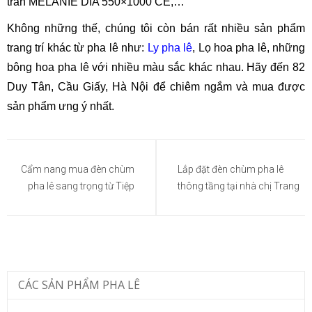
trần MELANIE DIA 550×1000 CE,…
Không những thế, chúng tôi còn bán rất nhiều sản phẩm
trang trí khác từ pha lê như:
Ly pha lê
, Lọ hoa pha lê, những
bông hoa pha lê với nhiều màu sắc khác nhau. Hãy đến 82
Duy Tân, Cầu Giấy, Hà Nội để chiêm ngắm và mua được
sản phẩm ưng ý nhất.
Điều
hướng
Cẩm nang mua đèn chùm
Lắp đặt đèn chùm pha lê
pha lê sang trọng từ Tiệp
thông tầng tại nhà chị Trang
bài
viết
CÁC SẢN PHẨM PHA LÊ