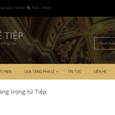
Cầu Giấy - Hà Nội
7h45 - 21h00
 TIỆP
– Đẳng Cấp
C HIỆN
QUÀ TẶNG PHA LÊ
TIN TỨC
LIÊN HỆ
ng trọng từ Tiệp