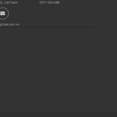
ội, Việt Nam
0971 004 688
phale.com.vn