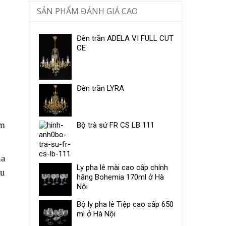
SẢN PHẨM ĐÁNH GIÁ CAO
Đèn trần ADELA VI FULL CUT
CE
Đèn trần LYRA
ùm
Bộ trà sứ ​FR CS LB 111
ha
Ly pha lê mài cao cấp chính
ầu
hãng Bohemia 170ml ở Hà
Nội
Bộ ly pha lê Tiệp cao cấp 650
ml ở Hà Nội