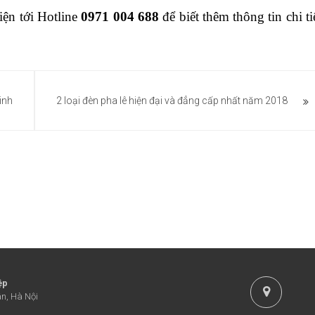
điện tới Hotline
0971 004 688
để biết thêm thông tin chi ti
inh
2 loại đèn pha lê hiện đại và đẳng cấp nhất năm 2018
ệp
n, Hà Nội