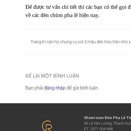
Để được tư vấn chi tiết thì các bạn có thể gọi 
về các đèn chùm pha lê hiện nay.
Điều
hướng
Trang trí căn hộ chung cư với 3 mẫu đèn treo trần nhỏ x
bài
viết
ĐỂ LẠI MỘT BÌNH LUẬN
Bạn phải
đăng nhập
để gửi bình luận.
Showroom Đèn Pha Lê Ti
43 Lê Văn Lương, Thanh Xuâ
ĐT: 0971 004 688