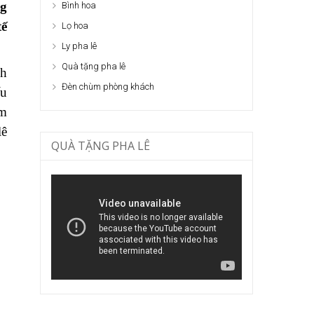
ng
Bình hoa
tế
Lọ hoa
Ly pha lê
Quà tặng pha lê
ch
Đèn chùm phòng khách
ếu
am
lê
QUÀ TẶNG PHA LÊ