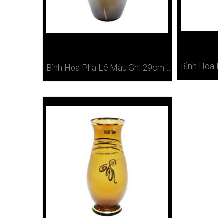
Bình Hoa Pha Lê Màu Ghi 29cm Cao Cấp Bohemia Tiệp Ở Hà Nội