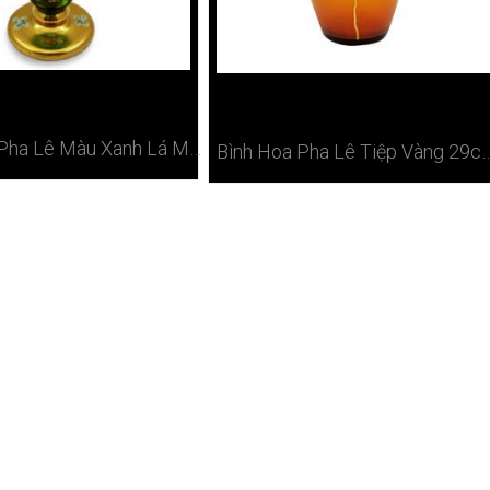
Bình Hoa Pha Lê Màu Xanh Lá Mạ Vàng Tiệp Cao Cấp Tại Hà Nội
Bình Hoa Pha Lê Tiệp Vàng 29cm Ca