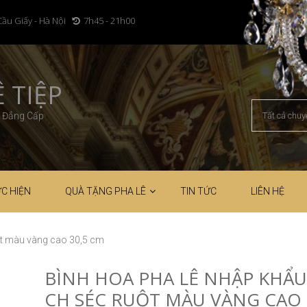
Cầu Giấy - Hà Nội
7h45 - 21h00
 TIỆP
– Đẳng Cấp
C HIỆN
QUÀ TẶNG PHA LÊ
TIN TỨC
LIÊN HỆ
ột màu vàng cao 30,5 cm
BÌNH HOA PHA LÊ NHẬP KHẨU
CH SÉC RUỘT MÀU VÀNG CAO