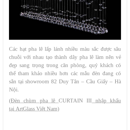
Các hạt pha lê lấp lánh nhiều màu sắc được sâu
chuỗi với nhau tạo thành dây pha lê làm nên vẻ
đẹp sang trọng trong căn phòng, quý khách có
thể tham khảo nhiều hơn các mẫu đèn đang có
sẵn tại showroom 82 Duy Tân – Cầu Giấy – Hà
Nội.
(Đèn chùm pha lê
CURTAIN III
nhập khẩu
tại ArtGlass Việt Nam)