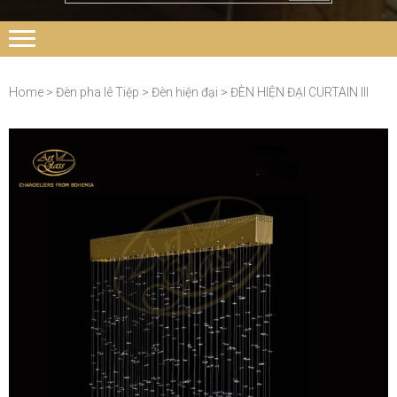
Home
>
Đèn pha lê Tiệp
>
Đèn hiện đại
> ĐÈN HIỆN ĐẠI CURTAIN III