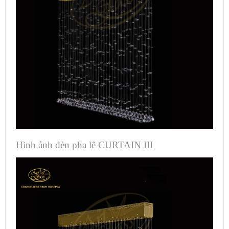
Hình ảnh đèn pha lê CURTAIN III