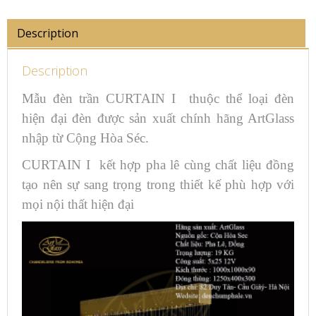
Description
Description
Mẫu đèn trần CURTAIN I thuộc thể loại đèn
hiện đại đèn được sản xuất chính hãng ArtGlass
nhập từ Cộng Hòa Séc.
CURTAIN I kết hợp pha lê cùng chất liệu đồng
tạo nên sự sang trọng trong thiết kế phù hợp với
mọi nội thất hiện đại