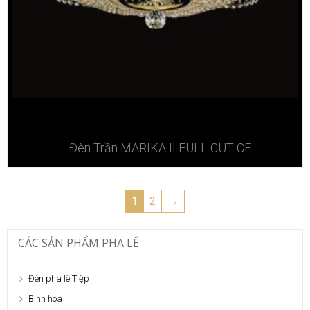
Đèn Trần MARIKA II FULL CUT CE
1
2
→
CÁC SẢN PHẨM PHA LÊ
Đèn pha lê Tiệp
Bình hoa