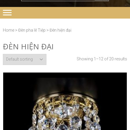
Home
>
Đèn pha lê Tiệp
> Đèn hiện đại
ĐÈN HIỆN ĐẠI
Showing 1–12 of 20 results