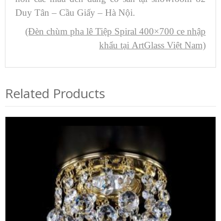
Duy Tân – Cầu Giấy – Hà Nội.
(Đèn chùm pha lê Tiệp Spiral 400×700 ce nhập
khẩu tại ArtGlass Việt Nam)
Related Products