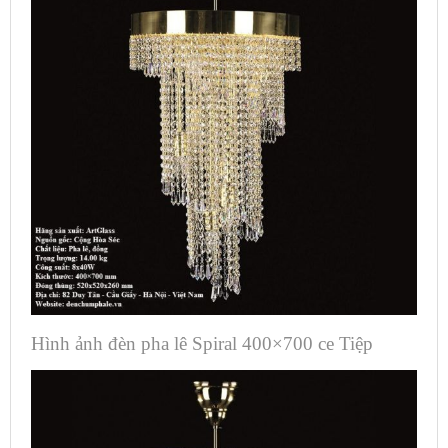
Hình ảnh đèn pha lê Spiral 400×700 ce Tiệp