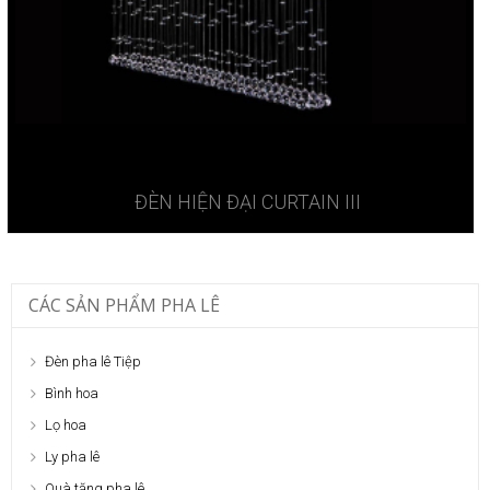
ĐÈN HIỆN ĐẠI CURTAIN III
CÁC SẢN PHẨM PHA LÊ
Đèn pha lê Tiệp
Bình hoa
Lọ hoa
Ly pha lê
Quà tặng pha lê