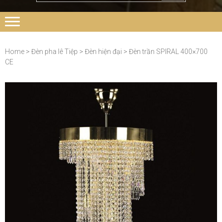
Home
>
Đèn pha lê Tiệp
>
Đèn hiện đại
> Đèn trần SPIRAL 400×700
CE