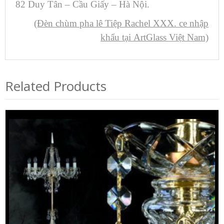
82 Duy Tân – Cầu Giấy – Hà Nội.
(Đèn chùm pha lê Tiệp Rachel XXX. ce nhập
khẩu tại ArtGlass Việt Nam)
Related Products