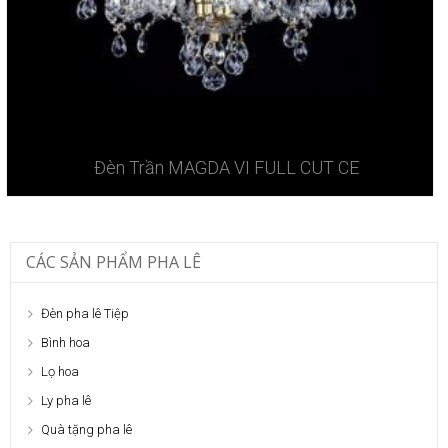
Đèn Trần MAGDA VI FULL CUT CE
CÁC SẢN PHẨM PHA LÊ
Đèn pha lê Tiệp
Bình hoa
Lọ hoa
Ly pha lê
Quà tặng pha lê