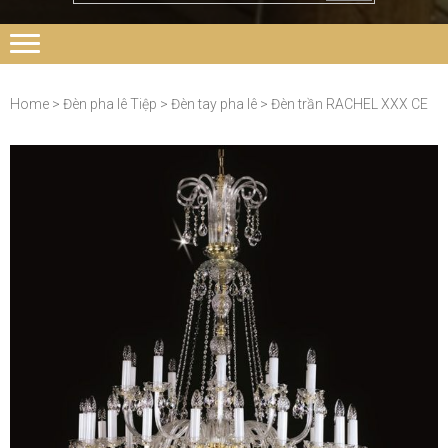
Home
>
Đèn pha lê Tiệp
>
Đèn tay pha lê
> Đèn trần RACHEL XXX CE