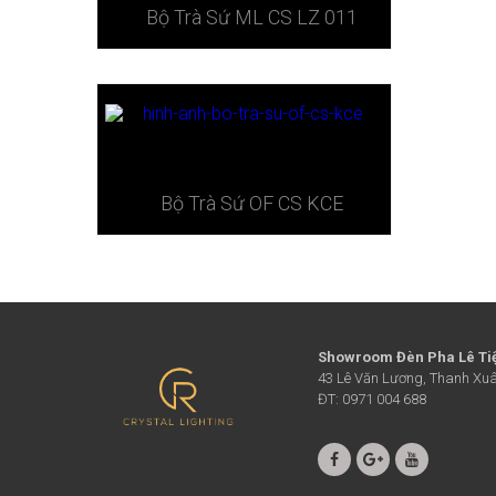
Bộ Trà Sứ ML CS LZ 011
Bộ Trà Sứ ​OF CS KCE
Showroom Đèn Pha Lê Ti
43 Lê Văn Lương, Thanh Xuâ
ĐT: 0971 004 688