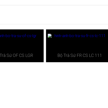
Trà Sứ ​OF CS LGR
Bộ Trà Sứ ​FR CS LC 111