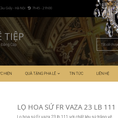
Cầu Giấy - Hà Nội
7h45 - 21h00
 TIỆP
– Đẳng Cấp
C HIỆN
QUÀ TẶNG PHA LÊ
TIN TỨC
LIÊN HỆ
LỌ HOA SỨ FR VAZA 23 LB 111
Lọ hoa sứ Fr vaza 23 lb 111 với chất liệu sứ trắng vẽ