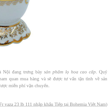
à Nội đang trưng bày
sản phẩm lọ hoa cao cấp
. Quý
tham quan mua hàng và sẽ được tư vấn tận tình về sản
ược miễn phí vận chuyển.
Fr vaza 23 lb 111 nhập khẩu Tiệp tại Bohemia Việt Nam
)