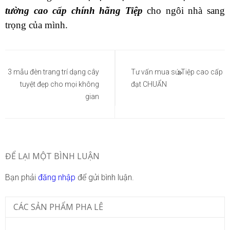
tường cao cấp chính hãng Tiệp
cho ngôi nhà sang
trọng của mình.
Điều
hướng
3 mẫu đèn trang trí dạng cây
Tư vấn mua sứ Tiệp cao cấp
tuyệt đẹp cho mọi không
đạt CHUẨN
bài
gian
viết
ĐỂ LẠI MỘT BÌNH LUẬN
Bạn phải
đăng nhập
để gửi bình luận.
CÁC SẢN PHẨM PHA LÊ