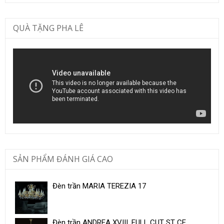
QUÀ TẶNG PHA LÊ
SẢN PHẨM ĐÁNH GIÁ CAO
Đèn trần MARIA TEREZIA 17
Đèn trần ANDREA XVIII. FULL CUT ST CE