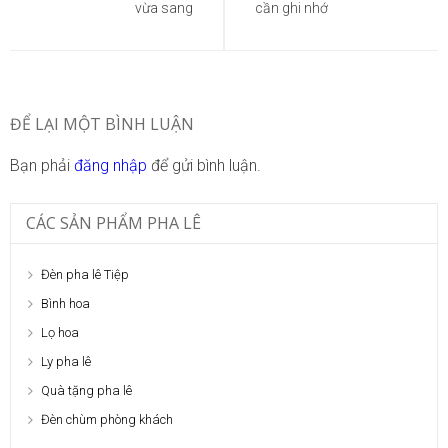
bài
vừa sang
cần ghi nhớ
viết
ĐỂ LẠI MỘT BÌNH LUẬN
Bạn phải
đăng nhập
để gửi bình luận.
CÁC SẢN PHẨM PHA LÊ
Đèn pha lê Tiệp
Bình hoa
Lọ hoa
Ly pha lê
Quà tặng pha lê
Đèn chùm phòng khách