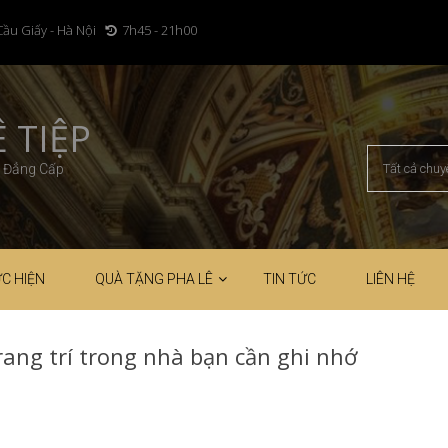
Cầu Giấy - Hà Nội
7h45 - 21h00
 TIỆP
– Đẳng Cấp
C HIỆN
QUÀ TẶNG PHA LÊ
TIN TỨC
LIÊN HỆ
ang trí trong nhà bạn cần ghi nhớ