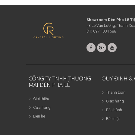
Showroom Đèn Pha Lê Ti
43 Lê Văn Lương, Thanh Xuâ
ĐT: 0971 004 688
CÔNG TY TNHH THƯƠNG
QUY ĐỊNH &
MẠI ĐÈN PHA LÊ
Thanh toán
Giới thiệu
Giao hàng
Cửa hàng
Bảo hành
Liên hệ
Bảo mật