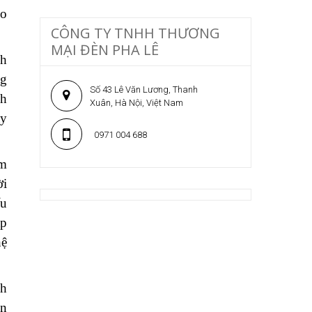
ho
CÔNG TY TNHH THƯƠNG
MẠI ĐÈN PHA LÊ
nh
ng
Số 43 Lê Văn Lương, Thanh
ch
Xuân, Hà Nội, Việt Nam
ay
0971 004 688
àm
ời
ếu
ắp
hệ
nh
èn