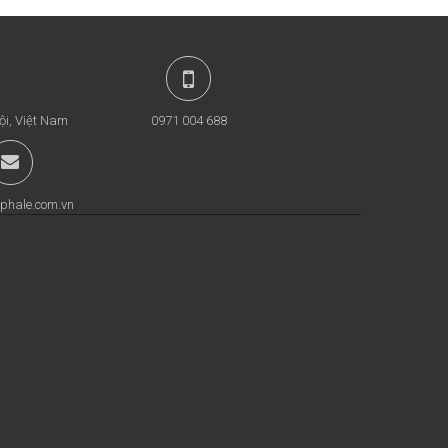
ội, Việt Nam
0971 004 688
phale.com.vn