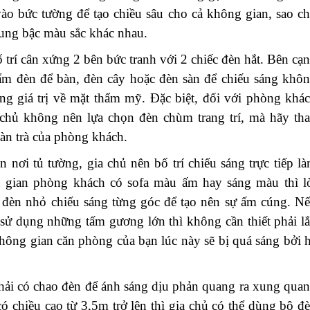
ào bức tường để tạo chiều sâu cho cả không gian, sao c
cung bậc màu sắc khác nhau.
 trí cân xứng 2 bên bức tranh với 2 chiếc đèn hắt. Bên cạ
ẩm đèn để bàn, đèn cây hoặc đèn sàn để chiếu sáng khô
ang giá trị về mặt thẩm mỹ. Đặc biệt, đối với phòng khá
 chủ không nên lựa chọn đèn chùm trang trí, mà hãy th
bàn trà của phòng khách.
 nơi tủ tường, gia chủ nên bố trí chiếu sáng trực tiếp l
 nếu gian phòng khách có sofa màu ấm hay sáng màu thì l
đèn nhỏ chiếu sáng từng góc để tạo nên sự ấm cúng. N
sử dụng những tấm gương lớn thì không cần thiết phải l
hông gian căn phòng của bạn lúc này sẽ bị quá sáng bởi 
phải có chao đèn để ánh sáng dịu phản quang ra xung qua
 chiều cao từ 3,5m trở lên thì gia chủ có thể dùng bộ đ