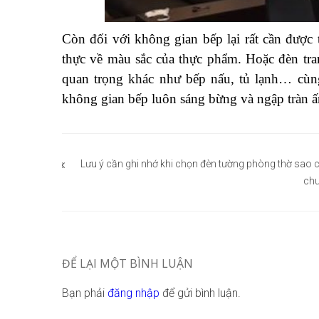
Còn đối với không gian bếp lại rất cần được 
thực về màu sắc của thực phẩm. Hoặc đèn trang
quan trọng khác như bếp nấu, tủ lạnh… cùng
không gian bếp luôn sáng bừng và ngập tràn ấ
Điều
hướng
Lưu ý cần ghi nhớ khi chọn đèn tường phòng thờ sao 
ch
bài
viết
ĐỂ LẠI MỘT BÌNH LUẬN
Bạn phải
đăng nhập
để gửi bình luận.