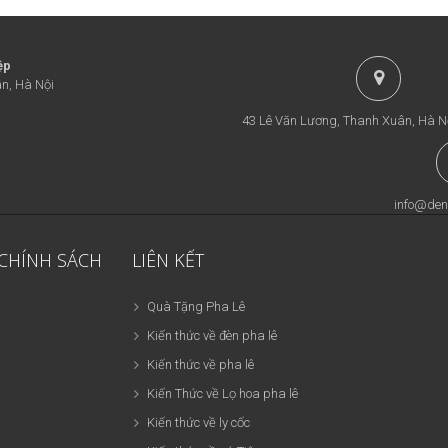
ệp
n, Hà Nội
43 Lê Văn Lương, Thanh Xuân, Hà N
info@den
 CHÍNH SÁCH
LIÊN KẾT
Quà Tặng Pha Lê
Kiến thức về đèn pha lê
Kiến thức về pha lê
Kiến Thức về Lọ hoa pha lê
Kiến thức về ly cốc