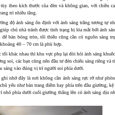
tùy theo kích thước của đèn và không gian, với chiều c
ang trí nhiều tầng.
ường độ ánh sáng ổn định với ánh sáng trắng tương tự n
 giúp chủ nhà tránh được tình trạng bị lóa mắt bởi ánh sá
 để bàn bóng tròn, tối thiểu cũng cần có nguồn sáng tr
g khoảng 40 – 70 cm là phù hợp.
ối khác nhau thì khu vực phụ lại đòi hỏi ánh sáng khuế
ơng soi, các bạn cũng nên đầu tư đèn chiếu sáng riêng và t
ếu sáng vào đúng vị trí người soi phía dưới.
n ghi nhớ đây là nơi không cần ánh sáng rực rỡ như phò
hủ yếu như bàn trang điểm hay phía trên đầu giường, kệ 
rí nhỏ phía dưới cuối giường thẳng lên có ánh sáng dịu n