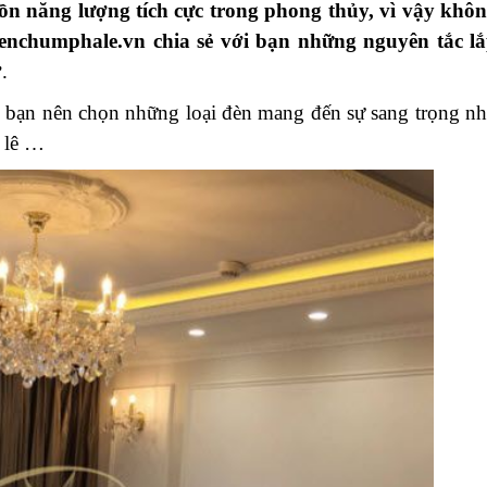
guồn năng lượng tích cực trong phong thủy, vì vậy khô
 denchumphale.vn chia sẻ với bạn những nguyên tắc l
ớ
.
ch bạn nên chọn những loại đèn mang đến sự sang trọng n
a lê …