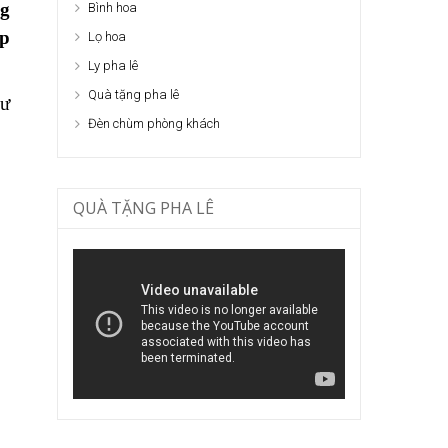
ng
Bình hoa
ắp
Lọ hoa
Ly pha lê
Quà tặng pha lê
hư
Đèn chùm phòng khách
QUÀ TẶNG PHA LÊ