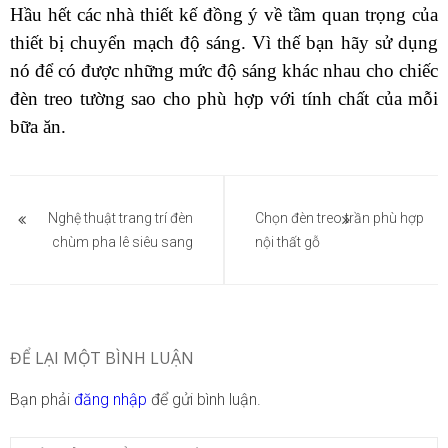
Hầu hết các nhà thiết kế đồng ý về tầm quan trọng của
thiết bị chuyển mạch độ sáng. Vì thế bạn hãy sử dụng
nó để có được những mức độ sáng khác nhau cho chiếc
đèn treo tường sao cho phù hợp với tính chất của mỗi
bữa ăn.
Điều
hướng
Nghệ thuật trang trí đèn
Chọn đèn treo trần phù hợp
chùm pha lê siêu sang
nội thất gỗ
bài
viết
ĐỂ LẠI MỘT BÌNH LUẬN
Bạn phải
đăng nhập
để gửi bình luận.