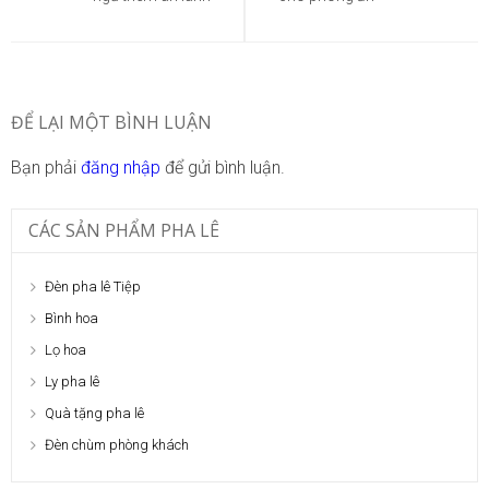
bài
viết
ĐỂ LẠI MỘT BÌNH LUẬN
Bạn phải
đăng nhập
để gửi bình luận.
CÁC SẢN PHẨM PHA LÊ
Đèn pha lê Tiệp
Bình hoa
Lọ hoa
Ly pha lê
Quà tặng pha lê
Đèn chùm phòng khách