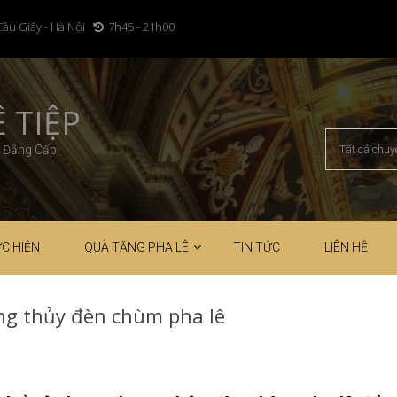
Cầu Giấy - Hà Nội
7h45 - 21h00
 TIỆP
– Đẳng Cấp
C HIỆN
QUÀ TẶNG PHA LÊ
TIN TỨC
LIÊN HỆ
ong thủy đèn chùm pha lê