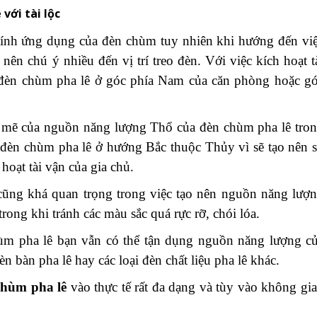
với tài lộc
tính ứng dụng của đèn chùm tuy nhiên khi hướng đến vi
ên chú ý nhiều đến vị trí treo đèn. Với việc kích hoạt t
 đèn chùm pha lê ở góc phía Nam của căn phòng hoặc g
 mẽ của nguồn năng lượng Thổ của đèn chùm pha lê tro
 đèn chùm pha lê ở hướng Bắc thuộc Thủy vì sẽ tạo nên 
hoạt tài vận của gia chủ.
cũng khá quan trọng trong việc tạo nên nguồn năng lượ
rong khi tránh các màu sắc quá rực rỡ, chói lóa.
ùm pha lê bạn vẫn có thể tận dụng nguồn năng lượng c
n bàn pha lê hay các loại đèn chất liệu pha lê khác.
chùm pha lê
vào thực tế rất đa dạng và tùy vào không gi