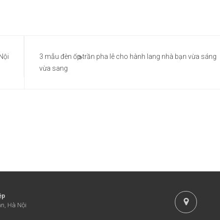
Nội
3 mẫu đèn ốp trần pha lê cho hành lang nhà bạn vừa sáng
vừa sang
ệp
n, Hà Nội