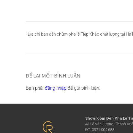
Điều
hướng
Địa chỉ bán đèn chùm pha lê Tiệp Khắc chất lượng tại Hà 
bài
viết
ĐỂ LẠI MỘT BÌNH LUẬN
Bạn phải
đăng nhập
để gửi bình luận.
Showroom Đèn Pha Lê Ti
43 Lê Văn Lương, Thanh Xuâ
ĐT: 0971 004 688