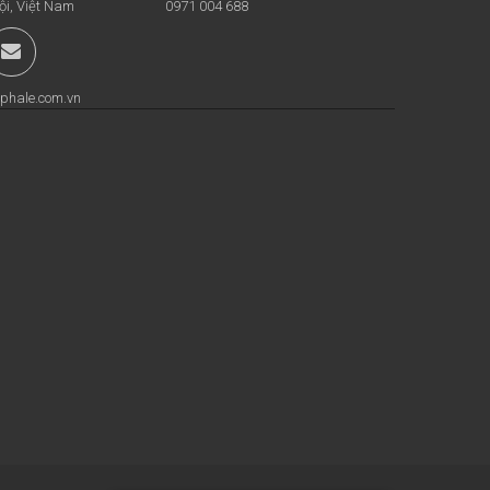
ội, Việt Nam
0971 004 688
phale.com.vn