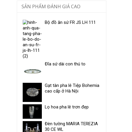
SẢN PHẨM ĐÁNH GIÁ CAO
Bộ đồ ăn sứ ​FR JS LH 111
Đĩa sứ dài con thú to
Gạt tàn pha lê Tiệp Bohemia
cao cấp ở Hà Nội
Lọ hoa pha lê trơn đẹp
Đèn tường MARIA TEREZIA
30 CE WL