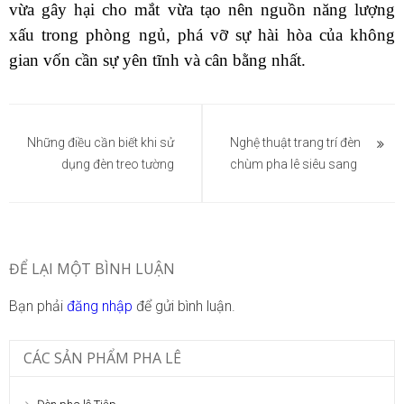
vừa gây hại cho mắt vừa tạo nên nguồn năng lượng
xấu trong phòng ngủ, phá vỡ sự hài hòa của không
gian vốn cần sự yên tĩnh và cân bằng nhất.
Điều
hướng
Những điều cần biết khi sử
Nghệ thuật trang trí đèn
dụng đèn treo tường
chùm pha lê siêu sang
bài
viết
ĐỂ LẠI MỘT BÌNH LUẬN
Bạn phải
đăng nhập
để gửi bình luận.
CÁC SẢN PHẨM PHA LÊ